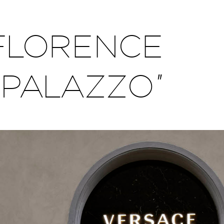
FLORENCE
 PALAZZO”