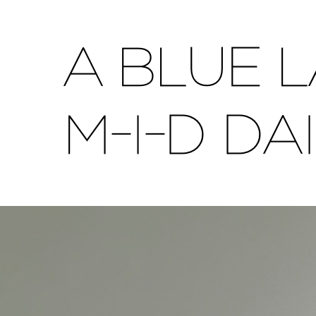
A BLUE 
M-I-D D