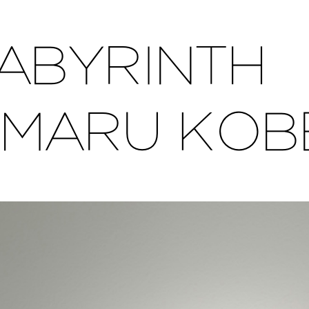
LABYRINTH
AIMARU KOB