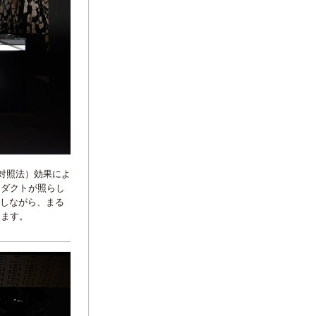
対照法）効果によ
ロダクトが照らし
返しながら、まる
します。