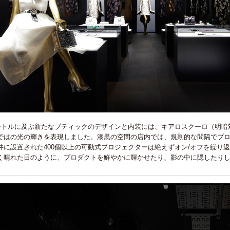
メートルに及ぶ新たなブティックのデザインと内装には、キアロスクーロ（明暗
ではの光の輝きを表現しました。漆黒の空間の店内では、規則的な間隔でプ
井に設置された400個以上の可動式プロジェクターは絶えずオン/オフを繰り
く晴れた日のように、プロダクトを鮮やかに輝かせたり、影の中に隠したり