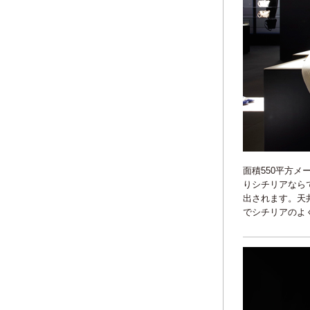
面積550平方
りシチリアなら
出されます。天
でシチリアのよ